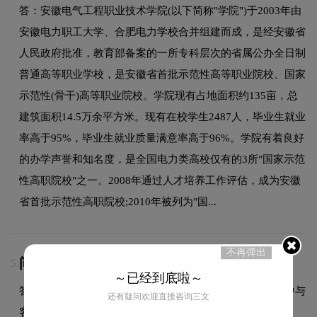
答：安徽电气工程职业技术学院(以下简称"学院")于2003年由
安徽电力职工大学、合肥电力学校合并组建而成，是经安徽省
人民政府批准，教育部备案的一所专科层次的省属公办全日制
普通高等职业学校，是安徽省首批示范性高等职业院校、国家
示范性(骨干)高等职业院校。学院现有占地面积约135亩，总
建筑面积14.5万余平方米。现有在校学生2487人，毕业生就业
率高于95%，毕业生就业质量满意率高于96%。学院有着良好
的办学声誉和知名度，是全国电力类高校仅有的3所"国家示范
性高职院校"之一。2008年通过人才培养工作评估，成为安徽
省首批示范性高职院校;2010年被列为"国...
不再弹出
问：LOGO设计包含几次免费修改？
5.
～已经到底啦～
答：具体修改次数依据合同约定执行，我们会在设计过程中与
还有疑问欢迎直接咨询三文
客户充分沟通，确保最终方案达到满意效果。