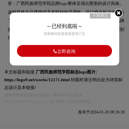
答：广西民族师范学院品牌logo整体呈现出图形的设计风格。
这种风格在品牌领域具有较好的适用性，设计师在标志中融合
不再弹出
了图形的核心手法，既符合行业的一般审美特征，又突出品牌
～已经到底啦～
的独特个性，能够在众多竞品中脱颖而出，给消费者留下深刻
还有疑问欢迎直接咨询三文
印象。
立即咨询
本文标题和链接
广西民族师范学院标志logo图片:
https://logo9.net/works/12171.html
转载时请注明出处为诗宸标
志设计及本链接!
如有内容侵犯您的合法权益，请及时与我们联系
Email:75696531@qq.com，我们将第一时间安排删除。
发布于2024-01-20 08:26:28