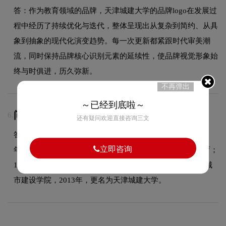
答：作为教育领域的品牌，天津城建大学的品牌logo在发展过
程中经历了持续优化与迭代，整体呈现出从复杂到简约、从具
象到抽象的现代化演变趋势。每一次更新都紧跟时代审美潮
流，同时保持品牌核心识别元素的延续性，使品牌视觉形象始
终与时俱进，历久弥新。
不再弹出
～已经到底啦～
问：天津城建大学logo的设计含义是什么？
6.
还有疑问欢迎直接咨询三文
答：天津城建大学是天津市属普通高等学校，始建于1978
立即咨询
年，前身为天津大学第四分校，依托天津大学开办本科教育；
1979年，更名为天津大学建筑分校，1987年，更名为天津城
市建设学院，2013年，更名为天津城建大学。