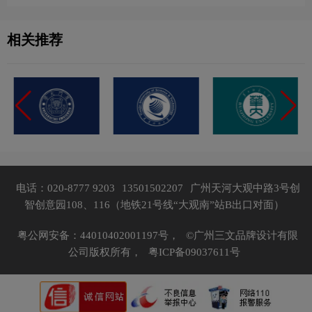
相关推荐
电话：020-8777 9203
13501502207
广州天河大观中路3号创
智创意园108、116（地铁21号线“大观南”站B出口对面）
粤公网安备：44010402001197号，
©广州三文品牌设计有限
公司版权所有，
粤ICP备09037611号