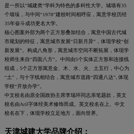
是一所以“城建类”学科为特色的多科性大学。城墙有35
个墙垛，与中间“1978”建校时间相呼应，寓意学校历经
35年奋斗成功更名大学。
核心图案外部为两个正方形叠加结合，寓意中国古代城
市规划的特征，寓意城市发展“日新月异”，体现学校“创
新发展”。构成八角形，寓意城市空间不断拓展，体现学
校师生来自“四面八方”。中间由5个实体正方形和连接线
组成，5个正方形寓意金、木、水、火、土五行，中心为
“土”，与十字线相结合，寓意城市道路“四通八达”, 体现
学校“开放办学”。
中文校名由原全国政协主席李瑞环同志亲笔题款，英文
校名由Aril字体经美术修饰而成。英文校名在上、中文
校名在下，体现学校立足地方，面向世界。
天津城建大学品牌介绍：