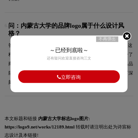
问：内蒙古大学的品牌logo属于什么设计风
6.
格？
不再弹出
答：内蒙古大学品牌logo整体呈现出商务盾标的设计风格。这
～已经到底啦～
种风格在教育领域具有较好的适用性，设计师在标志中融合了
还有疑问欢迎直接咨询三文
商务盾标的核心手法，既符合行业的一般审美特征，又突出品
牌的独特个性，能够在众多竞品中脱颖而出，给消费者留下深
立即咨询
刻印象。
本文标题和链接
内蒙古大学标志logo图片:
https://logo9.net/works/12189.html
转载时请注明出处为诗宸标
志设计及本链接!