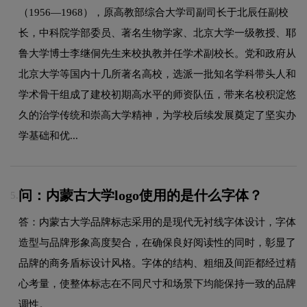
（1956—1968），原高教部综合大学司副司长于北辰任副校
长，中科院学部委员、著名生物学家、北京大学一级教授、耶
鲁大学博士李继侗先生来校执教并任学术副校长。党和政府从
北京大学等国内十几所著名高校，选派一批知名学科带头人和
学术骨干组成了建校初期高水平的师资队伍，带来名校积淀悠
久的治学传统和崇高大学精神，为学校后续发展奠定了坚实办
学基础和优...
问：内蒙古大学logo使用的是什么字体？
5.
答：内蒙古大学品牌标志采用的是现代无衬线字体设计，字体
造型与品牌形象高度契合，在确保良好阅读性的同时，彰显了
品牌的商务盾标设计风格。字体的结构、粗细及间距都经过精
心考量，使整体标志在不同尺寸和场景下均能保持一致的品牌
调性。