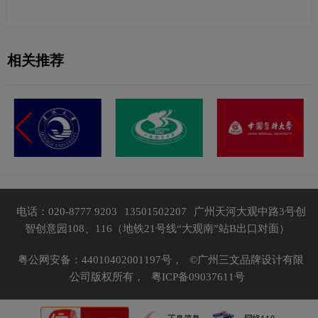
相关推荐
电话：020-8777 9203
13501502207
广州天河大观中路3号创
智创意园108、116（地铁21号线“大观南”站B出口对面）
粤公网安备：44010402001197号，
©广州三文品牌设计有限
公司版权所有，
粤ICP备09037611号