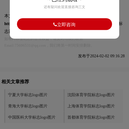
还有疑问欢迎直接咨询三文
本文标题和链接
四川农业大学标志logo图片:
https://logo9.net/works/12238.html
转载时请注明出处为诗宸标
立即咨询
志设计及本链接!
如有内容侵犯您的合法权益，请及时与我们联系
Email:75696531@qq.com，我们将第一时间安排删除。
发布于2024-02-02 09:16:28
相关文章推荐
宁夏大学标志logo图片
沈阳体育学院标志logo图片
青海大学标志logo图片
上海体育学院标志logo图片
中国医科大学标志logo图片
首都体育学院标志logo图片