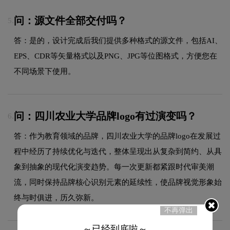
问：源文件全部交付吗？
5.
答：是的，设计完成后我们提供多种格式的源文件，包括AI、
EPS、CDR等矢量格式以及PNG、JPG等位图格式，方便您在
不同场景下使用。
问：四川农业大学品牌logo有过演变吗？
6.
答：作为教育领域的品牌，四川农业大学的品牌logo在发展过
程中经历了持续优化与迭代，整体呈现出从复杂到简约、从具
象到抽象的现代化演变趋势。每一次更新都紧跟时代审美潮
流，同时保持品牌核心识别元素的延续性，使品牌视觉形象始
终与时俱进，历久弥新。
不再弹出
～已经到底啦～