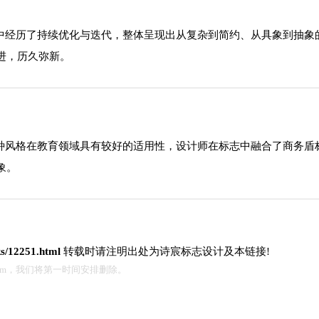
程中经历了持续优化与迭代，整体呈现出从复杂到简约、从具象到抽
进，历久弥新。
这种风格在教育领域具有较好的适用性，设计师在标志中融合了商务
象。
ks/12251.html
转载时请注明出处为诗宸标志设计及本链接!
.com，我们将第一时间安排删除。