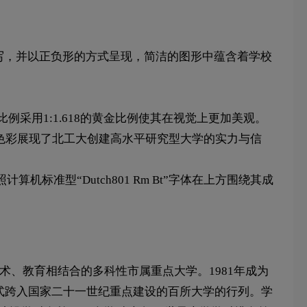
音缩写，并以正负形的方式呈现，简洁的图形中蕴含着学校
采用1:1.618的黄金比例使其在视觉上更加美观。
的色彩展现了北工大创建高水平研究型大学的实力与信
标准型“Dutch801 Rm Bt”字体在上方围绕其成
文、法、艺术、教育相结合的多科性市属重点大学。1981年成为
，正式跨入国家二十一世纪重点建设的百所大学的行列。学