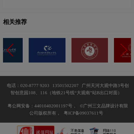
相关推荐
电话：020-8777 9203
13501502207
广州天河大观中路3号创
智创意园108、116（地铁21号线“大观南”站B出口对面）
粤公网安备：44010402001197号，
©广州三文品牌设计有限
公司版权所有，
粤ICP备09037611号