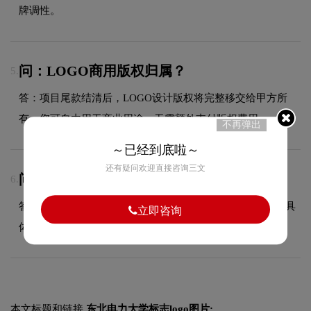
牌调性。
问：LOGO商用版权归属？
5.
答：项目尾款结清后，LOGO设计版权将完整移交给甲方所
有，您可自由用于商业用途，无需额外支付版权费用。
不再弹出
～已经到底啦～
还有疑问欢迎直接咨询三文
问：LOGO设计周期多久？
6.
答：根据项目复杂程度，设计周期一般为5至22个工作日，具
立即咨询
体时间在签订合同时与您确认。
本文标题和链接
东北电力大学标志logo图片: