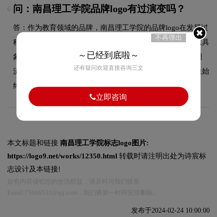
问：南昌理工学院品牌logo有过演变吗？
6.
答：作为教育领域的品牌，南昌理工学院的品牌logo在发展过
不再弹出
程中经历了持续优化与迭代，整体呈现出从复杂到简约、从具
～已经到底啦～
象到抽象的现代化演变趋势。每一次更新都紧跟时代审美潮
还有疑问欢迎直接咨询三文
流，同时保持品牌核心识别元素的延续性，使品牌视觉形象始
终与时俱进，历久弥新。
立即咨询
本文标题和链接
南昌理工学院标志logo图片:
https://logo9.net/works/12350.html
转载时请注明出处为诗宸标
志设计及本链接!
如有内容侵犯您的合法权益，请及时与我们联系
Email:75696531@qq.com，我们将第一时间安排删除。
发布于2024-02-24 10:00:00