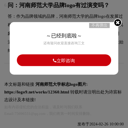
问：河南师范大学品牌logo有过演变吗？
6.
答：作为品牌领域的品牌，河南师范大学的品牌logo在发展过
程中经历了持续优化与迭代，整体呈现出从复杂到简约、从具
不再弹出
象到抽象的现代化演变趋势。每一次更新都紧跟时代审美潮
～已经到底啦～
流，同时保持品牌核心识别元素的延续性，使品牌视觉形象始
还有疑问欢迎直接咨询三文
终与时俱进，历久弥新。
立即咨询
本文标题和链接
河南师范大学标志logo图片:
https://logo9.net/works/12360.html
转载时请注明出处为诗宸标
志设计及本链接!
如有内容侵犯您的合法权益，请及时与我们联系
Email:75696531@qq.com，我们将第一时间安排删除。
发布于2024-02-26 10:00:00