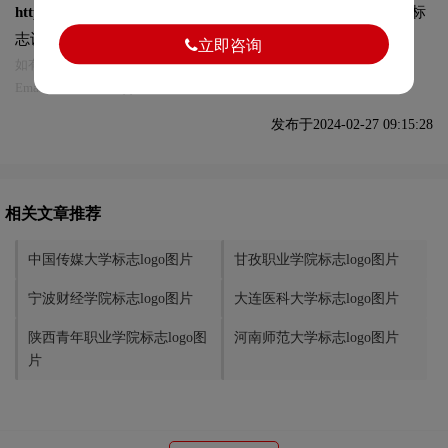
https://logo9.net/works/12363.html
转载时请注明出处为诗宸标
志设计及本链接!
立即咨询
如有内容侵犯您的合法权益，请及时与我们联系
Email:75696531@qq.com，我们将第一时间安排删除。
发布于2024-02-27 09:15:28
相关文章推荐
中国传媒大学标志logo图片
甘孜职业学院标志logo图片
宁波财经学院标志logo图片
大连医科大学标志logo图片
陕西青年职业学院标志logo图
河南师范大学标志logo图片
片