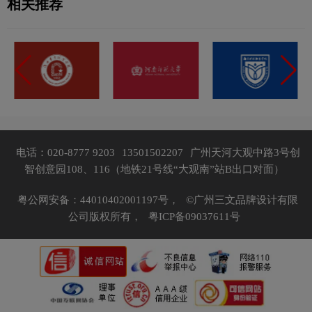
相关推荐
电话：020-8777 9203
13501502207
广州天河大观中路3号创
智创意园108、116（地铁21号线“大观南”站B出口对面）
粤公网安备：44010402001197号，
©广州三文品牌设计有限
公司版权所有，
粤ICP备09037611号