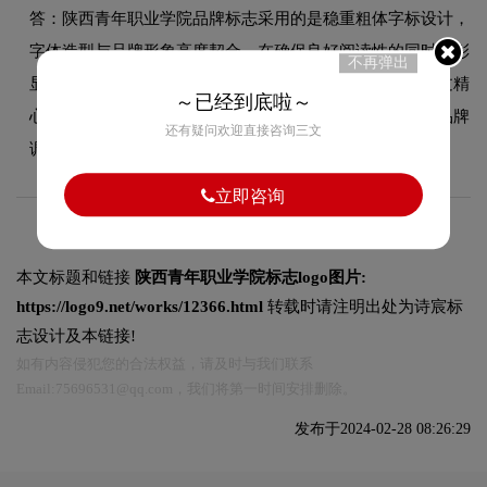
答：陕西青年职业学院品牌标志采用的是稳重粗体字标设计，
字体造型与品牌形象高度契合，在确保良好阅读性的同时，彰
不再弹出
显了品牌的字标设计风格。字体的结构、粗细及间距都经过精
～已经到底啦～
心考量，使整体标志在不同尺寸和场景下均能保持一致的品牌
还有疑问欢迎直接咨询三文
调性。
立即咨询
本文标题和链接
陕西青年职业学院标志logo图片:
https://logo9.net/works/12366.html
转载时请注明出处为诗宸标
志设计及本链接!
如有内容侵犯您的合法权益，请及时与我们联系
Email:75696531@qq.com，我们将第一时间安排删除。
发布于2024-02-28 08:26:29