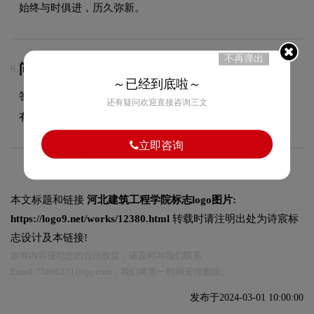
始终与时俱进，历久弥新。
不再弹出
问：LOGO商用版权归属？
6.
～已经到底啦～
答：项目尾款结清后，LOGO设计版权将完整移交给甲方所
还有疑问欢迎直接咨询三文
有，您可自由用于商业用途，无需额外支付版权费用。
立即咨询
本文标题和链接
河北建筑工程学院标志logo图片:
https://logo9.net/works/12380.html
转载时请注明出处为诗宸标
志设计及本链接!
如有内容侵犯您的合法权益，请及时与我们联系
Email:75696531@qq.com，我们将第一时间安排删除。
发布于2024-03-01 10:00:00