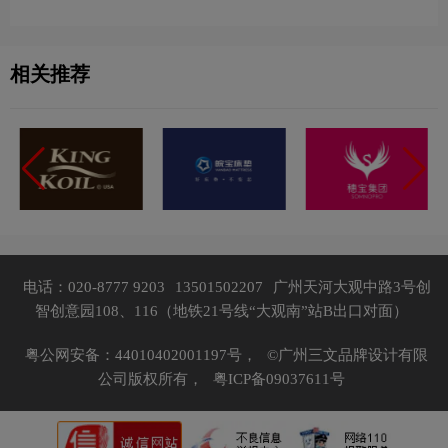
相关推荐
电话：020-8777 9203
13501502207
广州天河大观中路3号创
智创意园108、116（地铁21号线“大观南”站B出口对面）
粤公网安备：44010402001197号，
©广州三文品牌设计有限
公司版权所有，
粤ICP备09037611号