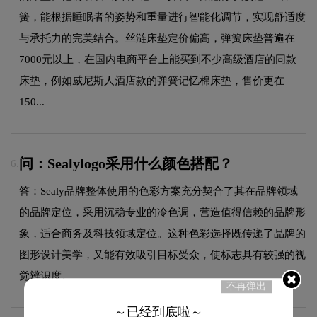
簧，能根据睡眠者的姿势和重量进行智能化调节，实现舒适度
与承托力的完美结合。丝涟床垫定价偏高，弹簧床垫普遍在
7000元以上，在国内电商平台上能买到不少高级酒店的同款
床垫，例如威尼斯人酒店款的弹簧记忆棉床垫，售价更在
150...
问：Sealylogo采用什么颜色搭配？
6.
答：Sealy品牌整体使用的色彩方案充分契合了其在品牌领域
的品牌定位，采用沉稳专业的冷色调，营造值得信赖的品牌形
象，适合商务及科技领域定位。这种色彩选择既传递了品牌的
图形设计美学，又能有效吸引目标受众，使标志具有较强的视
觉辨识度。
不再弹出
～已经到底啦～