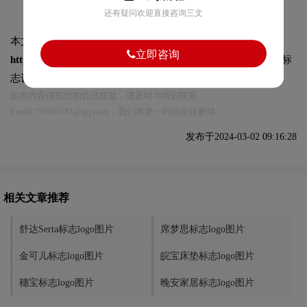
还有疑问欢迎直接咨询三文
本文标题和链接
丝涟Sealy标志logo图片:
立即咨询
https://logo9.net/works/12383.html
转载时请注明出处为诗宸标
志设计及本链接!
如有内容侵犯您的合法权益，请及时与我们联系
Email:75696531@qq.com，我们将第一时间安排删除。
发布于2024-03-02 09:16:28
相关文章推荐
舒达Serta标志logo图片
席梦思标志logo图片
金可儿标志logo图片
皖宝床垫标志logo图片
穗宝标志logo图片
晚安家居标志logo图片