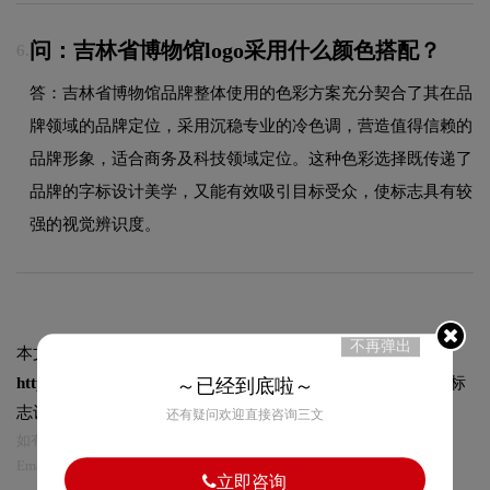
问：吉林省博物馆logo采用什么颜色搭配？
6.
答：吉林省博物馆品牌整体使用的色彩方案充分契合了其在品
牌领域的品牌定位，采用沉稳专业的冷色调，营造值得信赖的
品牌形象，适合商务及科技领域定位。这种色彩选择既传递了
品牌的字标设计美学，又能有效吸引目标受众，使标志具有较
强的视觉辨识度。
不再弹出
本文标题和链接
吉林省博物馆标志logo图片:
https://logo9.net/works/12390.html
转载时请注明出处为诗宸标
～已经到底啦～
志设计及本链接!
还有疑问欢迎直接咨询三文
如有内容侵犯您的合法权益，请及时与我们联系
Email:75696531@qq.com，我们将第一时间安排删除。
立即咨询