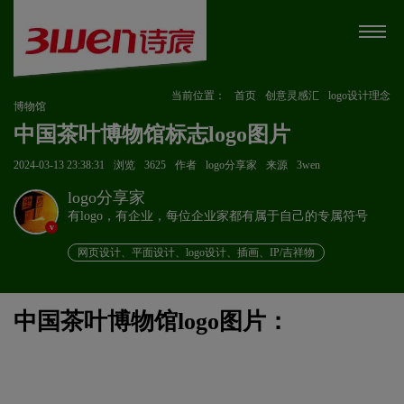
当前位置：
首页
创意灵感汇
logo设计理念
博物馆
中国茶叶博物馆标志logo图片
2024-03-13 23:38:31
浏览
3625
作者
logo分享家
来源
3wen
logo分享家
有logo，有企业，每位企业家都有属于自己的专属符号
v
网页设计、平面设计、logo设计、插画、IP/吉祥物
中国茶叶博物馆logo图片：