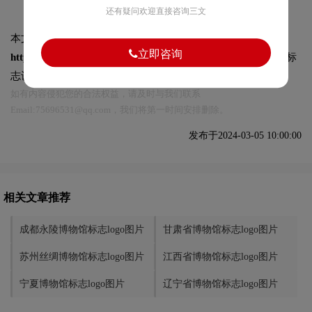
还有疑问欢迎直接咨询三文
本文标题和链接
中国茶叶博物馆标志logo图片:
立即咨询
https://logo9.net/works/12400.html
转载时请注明出处为诗宸标
志设计及本链接!
如有内容侵犯您的合法权益，请及时与我们联系
Email:75696531@qq.com，我们将第一时间安排删除。
发布于2024-03-05 10:00:00
相关文章推荐
成都永陵博物馆标志logo图片
甘肃省博物馆标志logo图片
苏州丝绸博物馆标志logo图片
江西省博物馆标志logo图片
宁夏博物馆标志logo图片
辽宁省博物馆标志logo图片