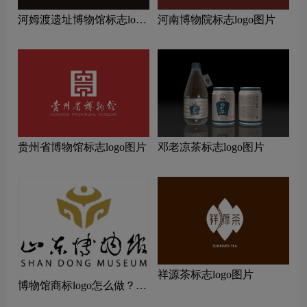
河姆渡遗址博物馆标志logo
河南博物院标志logo图片
图片
贵州省博物馆标志logo图片
邓老凉茶标志logo图片
祥源茶标志logo图片
博物馆商标logo怎么做？山
东省博物馆-首都博物馆品