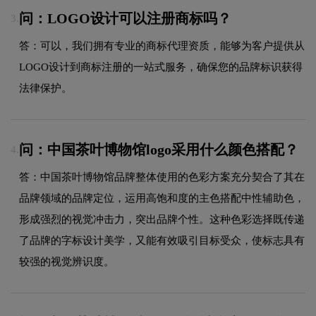
问：LOGO设计可以注册商标吗？
3.
答：可以，我们拥有专业的商标代理资质，能够为客户提供从
LOGO设计到商标注册的一站式服务，确保您的品牌标识获得
法律保护。
问：中国茶叶博物馆logo采用什么颜色搭配？
4.
答：中国茶叶博物馆品牌整体使用的色彩方案充分契合了其在
品牌领域的品牌定位，运用高饱和度的主色搭配中性辅助色，
形成强烈的视觉冲击力，突出品牌个性。这种色彩选择既传递
了品牌的字标设计美学，又能有效吸引目标受众，使标志具有
较强的视觉辨识度。