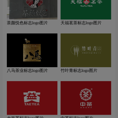
茶颜悦色标志logo图片
天福茗茶标志logo图片
八马茶业标志logo图片
竹叶青标志logo图片