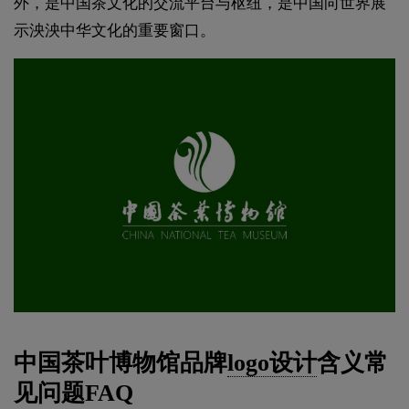
外，是中国茶文化的交流平台与枢纽，是中国向世界展
示泱泱中华文化的重要窗口。
中国茶叶博物馆品牌
logo设计
含义常
见问题FAQ