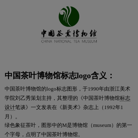
中国茶叶博物馆标志logo含义：
中国茶叶博物馆的logo标志图形，于1990年由浙江美术
学院刘乙秀策划主持，其整理的《中国茶叶博物馆
标志
设计
笔谈》一文发表在《新美术》杂志上（1992年1
月）。
绿色象征茶叶，图形中的M是博物馆（museum）的第一
个字母，点明了中国茶叶博物馆。