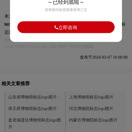
～已经到底啦～
还有疑问欢迎直接咨询三文
本文标题和链接
湖北省博物馆标志logo图片:
https://logo9.net/works/12410.html
转载时请注明出处为诗宸标
立即咨询
志设计及本链接!
如有内容侵犯您的合法权益，请及时与我们联系
Email:75696531@qq.com，我们将第一时间安排删除。
发布于2024-03-07 10:00:00
相关文章推荐
山东省博物馆标志logo图片
上海博物馆标志logo图片
恭王府博物馆标志logo图片
河北博物院标志logo图片
盘龙城遗址博物馆标志logo图
内蒙古博物院标志logo图片
片