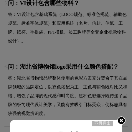
问：VI设计包含哪些物料？
5.
答：VI设计包含基础系统（LOGO规范、标准色规范、辅助色
规范、标准字体规范）和应用系统（名片、信封、信纸、工
牌、纸杯、手提袋、PPT模板、员工胸牌等全套企业视觉物料
设计）。
问：湖北省博物馆logo采用什么颜色搭配？
6.
答：湖北省博物馆品牌整体使用的色彩方案充分契合了其在品
牌领域的品牌定位，以双色搭配为主，主色与辅色既对比又和
谐，增强了品牌的现代感和时尚度。这种色彩选择既传递了品
牌的极简现代设计美学，又能有效吸引目标受众，使标志具有
较强的视觉辨识度。
不再弹出