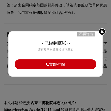
答：超出合同约定范围的额外修改，请咨询客服获取具体优惠
政策，我们将根据修改幅度提供合理报价。
问：内蒙古博物院logo使用的是什么字体？
不再弹出
6.
～已经到底啦～
答：内蒙古博物院品牌标志采用的是圆润可爱的字体设计，字
还有疑问欢迎直接咨询三文
体造型与品牌形象高度契合，在确保良好阅读性的同时，彰显
了品牌的极简现代设计风格。字体的结构、粗细及间距都经过
立即咨询
精心考量，使整体标志在不同尺寸和场景下均能保持一致的品
牌调性。
本文标题和链接
内蒙古博物院标志logo图片:
https://logo9.net/works/12415.html
转载时请注明出处为诗宸标