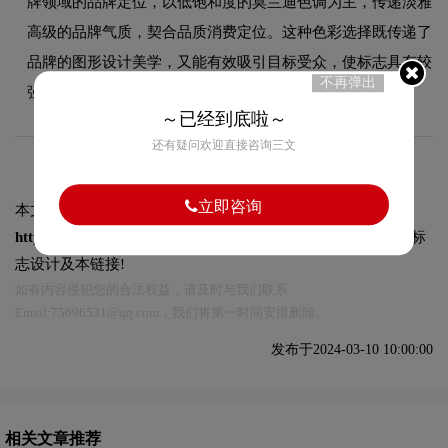
牌领域的品牌定位，以低饱和度的莫兰迪色调为主，传递淡雅
高级的品牌气质，契合品质消费定位。这种色彩选择既传递了
品牌的图形设计美学，又能有效吸引目标受众，使标志具有较
不再弹出
强的视觉辨识度。
～已经到底啦～
还有疑问欢迎直接咨询三文
立即咨询
本文标题和链接
中国船级社志logo图片:
https://logo9.net/works/12427.html
转载时请注明出处为诗宸标
志设计及本链接!
如有内容侵犯您的合法权益，请及时与我们联系
Email:75696531@qq.com，我们将第一时间安排删除。
发布于2024-03-10 10:00:00
相关文章推荐