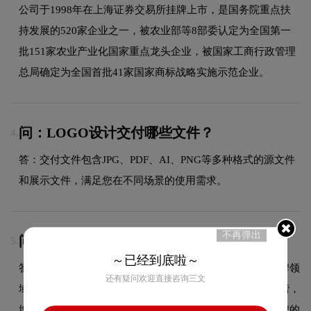
公司于1998年在上海证券交易所挂牌上市，是国务院重点扶
持发展的520家企业之一，被农业部等8部委认定为全国第一
批151家农业产业化国家重点龙头企业，被国家工商行政管理
总局确定为全国首批41家国家商标战略实施示范企业。
问：LOGO设计交付哪些文件？
4.
答：交付文件包含JPG、PDF、AI、PNG等多种格式的源文件
和展示文件，满足您在不同场景的使用需求。
不再弹出
问：莲花健康logo采用什么颜色搭配？
5.
～已经到底啦～
答：莲花健康品牌整体使用的色彩方案充分契合了其在品牌领
还有疑问欢迎直接咨询三文
域的品牌定位，以双色搭配为主，主色与辅色既对比又和谐，
增强了品牌的现代感和时尚度。这种色彩选择既传递了品牌的