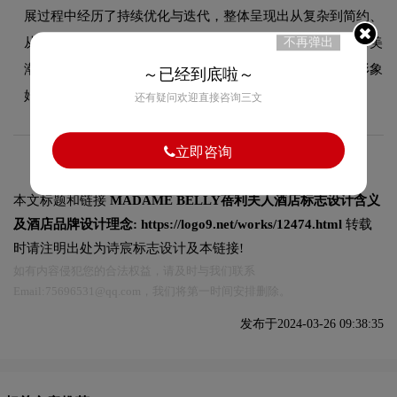
展过程中经历了持续优化与迭代，整体呈现出从复杂到简约、
从具象到抽象的现代化演变趋势。每一次更新都紧跟时代审美
不再弹出
潮流，同时保持品牌核心识别元素的延续性，使品牌视觉形象
～已经到底啦～
始终与时俱进，历久弥新。
还有疑问欢迎直接咨询三文
立即咨询
本文标题和链接
MADAME BELLY蓓利夫人酒店标志设计含义
及酒店品牌设计理念:
https://logo9.net/works/12474.html
转载
时请注明出处为诗宸标志设计及本链接!
如有内容侵犯您的合法权益，请及时与我们联系
Email:75696531@qq.com，我们将第一时间安排删除。
发布于2024-03-26 09:38:35