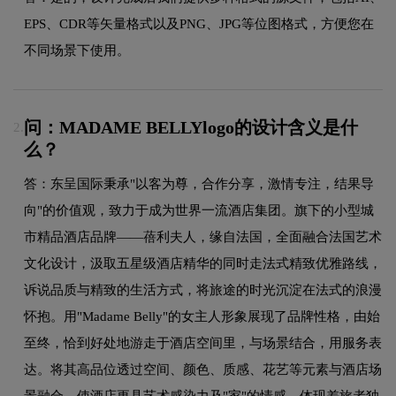
EPS、CDR等矢量格式以及PNG、JPG等位图格式，方便您在
不同场景下使用。
问：MADAME BELLYlogo的设计含义是什
2.
么？
答：东呈国际秉承"以客为尊，合作分享，激情专注，结果导
向"的价值观，致力于成为世界一流酒店集团。旗下的小型城
市精品酒店品牌——蓓利夫人，缘自法国，全面融合法国艺术
文化设计，汲取五星级酒店精华的同时走法式精致优雅路线，
诉说品质与精致的生活方式，将旅途的时光沉淀在法式的浪漫
怀抱。用"Madame Belly"的女主人形象展现了品牌性格，由始
至终，恰到好处地游走于酒店空间里，与场景结合，用服务表
达。将其高品位透过空间、颜色、质感、花艺等元素与酒店场
景融合，使酒店更具艺术感染力及"家"的情感，体现差旅者独