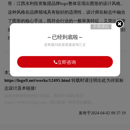
答：江西水利投资集团品牌logo整体呈现出图形的设计风格。
这种风格在品牌领域具有较好的适用性，设计师在标志中融合
了图形的核心手法，既符合行业的一般审美特征，又突出品牌
不再弹出
的独特个性，能够在众多竞品中脱颖而出，给消费者留下深刻
～已经到底啦～
印象。
还有疑问欢迎直接咨询三文
立即咨询
本文标题和链接
江西水利投资集团logo图片:
https://logo9.net/works/12495.html
转载时请注明出处为诗宸标
志设计及本链接!
如有内容侵犯您的合法权益，请及时与我们联系
Email:75696531@qq.com，我们将第一时间安排删除。
发布于2024-04-02 09:37:19