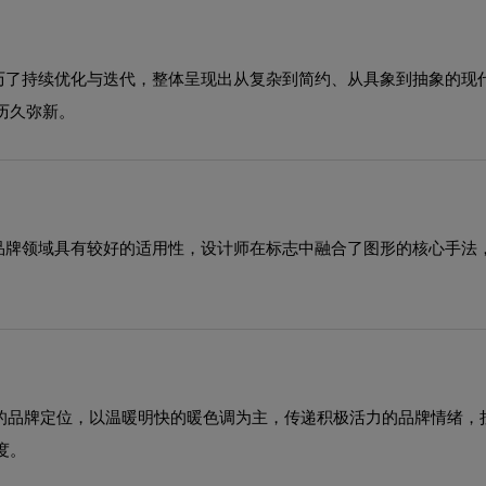
程中经历了持续优化与迭代，整体呈现出从复杂到简约、从具象到抽象的
历久弥新。
风格在品牌领域具有较好的适用性，设计师在标志中融合了图形的核心手
域的品牌定位，以温暖明快的暖色调为主，传递积极活力的品牌情绪
度。