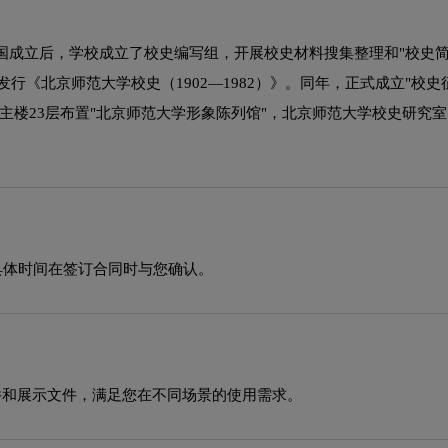
成立后，学校成立了校史编写组，开展校史材料搜集整理和"校史简编
行《北京师范大学校史（1902—1982）》。同年，正式成立"校史征
在后主楼23层布置"北京师范大学形象陈列馆"，北京师范大学校史研
具体时间在签订合同时与您确认。
源文件和展示文件，满足您在不同场景的使用需求。