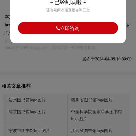
～已经到底啦～
还有疑问欢迎直接咨询三文
本文标题和链接
青海省图书馆logo图片:
https://logo9.net/works/12517.html
转载时请注明出处为诗宸标
立即咨询
志设计及本链接!
如有内容侵犯您的合法权益，请及时与我们联系
Email:75696531@qq.com，我们将第一时间安排删除。
发布于2024-04-09 10:00:00
相关文章推荐
达州图书馆logo图片
四川省图书馆logo图片
浦东图书馆logo图片
中国科学院国家科学图书馆
logo图片
宁波市图书馆logo图片
江西省图书馆logo图片