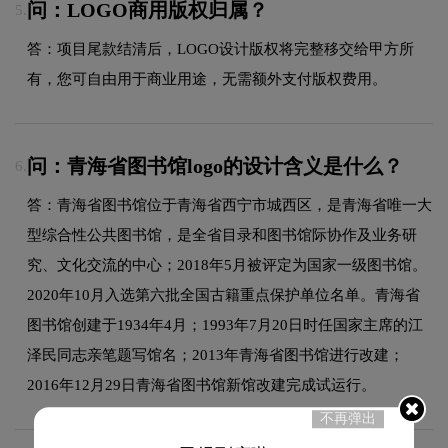
问：LOGO商用版权归属？
5.
答：项目尾款结清后，LOGO设计版权将完整移交给甲方所
有，您可自由用于商业用途，无需额外支付版权费用。
问：青海省图书馆logo的设计含义是什么？
6.
答：青海省图书馆位于青海省西宁市城西区，是青海省唯一大
型综合性公共图书馆，是全省目录和图书馆际协作及业务研
究、文化交流的中心；2018年5月被评定为国家一级图书馆。
2020年10月入选第六批全国古籍重点保护单位名单。青海省
图书馆创建于1934年4月；1993年7月20日时任国家主席的江
泽民同志亲笔题写馆名；2013年青海省图书馆进行改建；
2016年12月29日青海省图书馆新馆改建完成试运行。
不再弹出