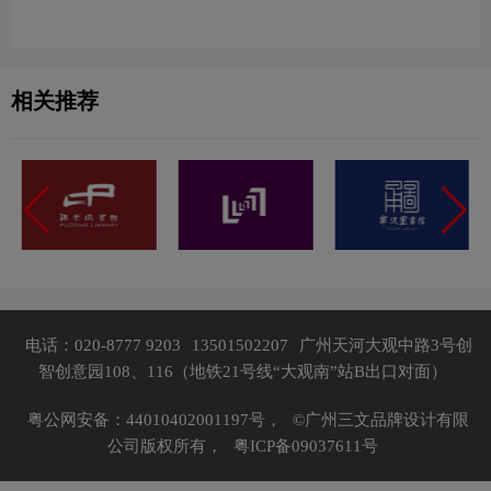
相关推荐
电话：020-8777 9203
13501502207
广州天河大观中路3号创
智创意园108、116（地铁21号线“大观南”站B出口对面）
粤公网安备：44010402001197号，
©广州三文品牌设计有限
公司版权所有，
粤ICP备09037611号