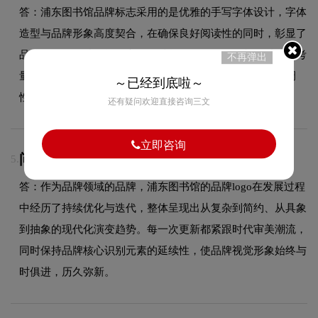
答：浦东图书馆品牌标志采用的是优雅的手写字体设计，字体
造型与品牌形象高度契合，在确保良好阅读性的同时，彰显了
品牌的图形设计风格。字体的结构、粗细及间距都经过精心考
不再弹出
量，使整体标志在不同尺寸和场景下均能保持一致的品牌调
～已经到底啦～
性。
还有疑问欢迎直接咨询三文
立即咨询
问：浦东图书馆品牌logo有过演变吗？
5.
答：作为品牌领域的品牌，浦东图书馆的品牌logo在发展过程
中经历了持续优化与迭代，整体呈现出从复杂到简约、从具象
到抽象的现代化演变趋势。每一次更新都紧跟时代审美潮流，
同时保持品牌核心识别元素的延续性，使品牌视觉形象始终与
时俱进，历久弥新。