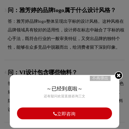
问：雅芳婷的品牌logo属于什么设计风格？
3.
答：雅芳婷品牌logo整体呈现出字标的设计风格。这种风格在
品牌领域具有较好的适用性，设计师在标志中融合了字标的核
心手法，既符合行业的一般审美特征，又突出品牌的独特个
性，能够在众多竞品中脱颖而出，给消费者留下深刻印象。
问：VI设计包含哪些物料？
4.
不再弹出
答：VI设计包含基础系统（LOGO规范、标准色规范、辅助色
～已经到底啦～
规范、标准字体规范）和应用系统（名片、信封、信纸、工
还有疑问欢迎直接咨询三文
牌、纸杯、手提袋、PPT模板、员工胸牌等全套企业视觉物料
设计）。
立即咨询