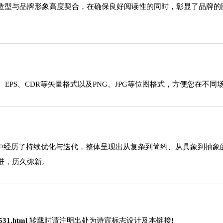
造型与品牌形象高度契合，在确保良好阅读性的同时，彰显了品牌的
EPS、CDR等矢量格式以及PNG、JPG等位图格式，方便您在不同
程中经历了持续优化与迭代，整体呈现出从复杂到简约、从具象到抽
进，历久弥新。
2531.html
转载时请注明出处为诗宸标志设计及本链接!