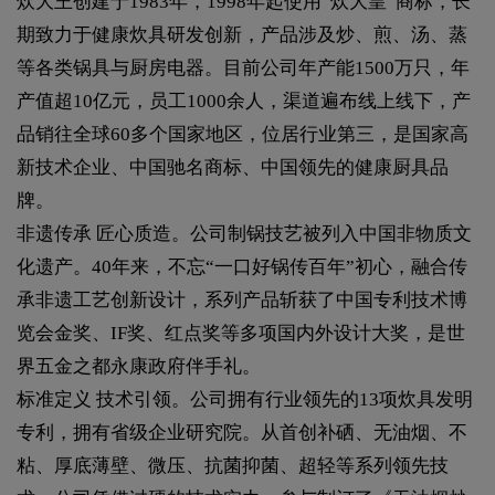
炊大王创建于1983年，1998年起使用“炊大皇”商标，长
期致力于健康炊具研发创新，产品涉及炒、煎、汤、蒸
等各类锅具与厨房电器。目前公司年产能1500万只，年
产值超10亿元，员工1000余人，渠道遍布线上线下，产
品销往全球60多个国家地区，位居行业第三，是国家高
新技术企业、中国驰名商标、中国领先的健康厨具品
牌。
非遗传承 匠心质造。公司制锅技艺被列入中国非物质文
化遗产。40年来，不忘“一口好锅传百年”初心，融合传
承非遗工艺创新设计，系列产品斩获了中国专利技术博
览会金奖、IF奖、红点奖等多项国内外设计大奖，是世
界五金之都永康政府伴手礼。
标准定义 技术引领。公司拥有行业领先的13项炊具发明
专利，拥有省级企业研究院。从首创补硒、无油烟、不
粘、厚底薄壁、微压、抗菌抑菌、超轻等系列领先技