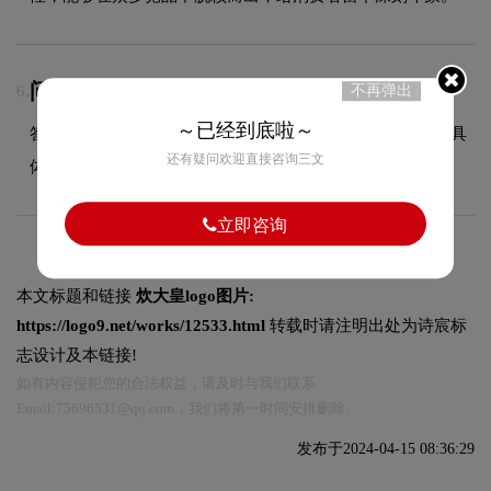
问：LOGO设计周期多久？
不再弹出
6.
～已经到底啦～
答：根据项目复杂程度，设计周期一般为5至22个工作日，具
还有疑问欢迎直接咨询三文
体时间在签订合同时与您确认。
立即咨询
本文标题和链接
炊大皇logo图片:
https://logo9.net/works/12533.html
转载时请注明出处为诗宸标
志设计及本链接!
如有内容侵犯您的合法权益，请及时与我们联系
Email:75696531@qq.com，我们将第一时间安排删除。
发布于2024-04-15 08:36:29