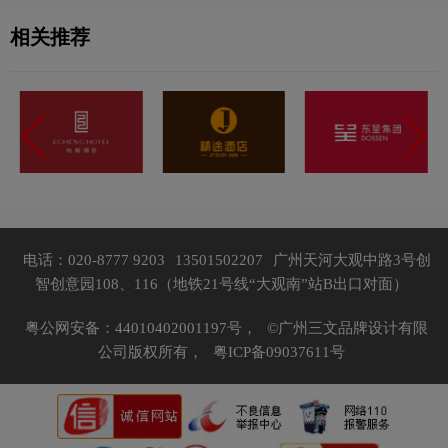
相关推荐
电话：020-8777 9203
13501502207
广州天河大观中路3号创
智创意园108、116（地铁21号线“大观南”站B出口对面）
粤公网安备：44010402001197号，
©广州三文品牌设计有限
公司版权所有，
粤ICP备09037611号