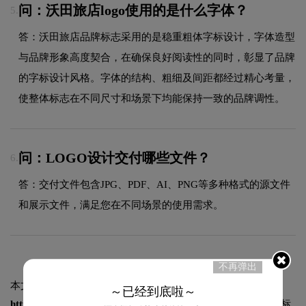
问：沃田旅店logo使用的是什么字体？
5.
答：沃田旅店品牌标志采用的是稳重粗体字标设计，字体造型
与品牌形象高度契合，在确保良好阅读性的同时，彰显了品牌
的字标设计风格。字体的结构、粗细及间距都经过精心考量，
使整体标志在不同尺寸和场景下均能保持一致的品牌调性。
问：LOGO设计交付哪些文件？
6.
答：交付文件包含JPG、PDF、AI、PNG等多种格式的源文件
和展示文件，满足您在不同场景的使用需求。
不再弹出
本文标题和链接
沃田旅店logo图片:
～已经到底啦～
https://logo9.net/works/12537.html
转载时请注明出处为诗宸标