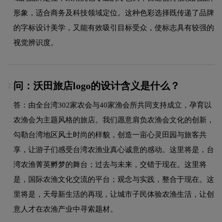
形象，适合商务及科技领域定位。这种色彩选择既传递了品牌
的字标设计美学，又能有效吸引目标受众，使标志具有较强的
视觉辨识度。
问：沃田旅店logo的设计含义是什么？
2.
答：由全台湾302家农会与40家渔会所共同支持成立，孕育以
农渔会为主题风格的旅店。我们愿意肩负农渔会文化的创新，
勾勒台湾地区风土时尚的样貌，创造一亩心灵田园与旅客共
享，让游子们感受台湾农渔业真心诚意的感动。这里将是，台
湾农渔菁英孵梦的舞台；过去与未来，交错于现在。这里将
是，国际农渔文化交流的平台；观念与实践，整合于现在。这
里将是，天母新生活的再现，让城市子民体验农渔生活，让创
意人才在农渔产业中寻索题材。