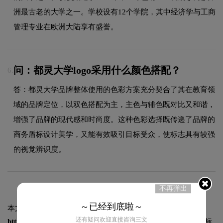
洲最古老的大学之一。学校设有12个学院，其中经济学与工商
管理专业在欧洲大陆享有盛誉。
问：都灵大学logo采用什么颜色搭配？
6.
答：都灵大学品牌整体使用的色彩方案充分契合了其在教育领
域的品牌定位，以双色搭配为主，主色与辅色既对比又和谐，
增强了品牌的现代感和时尚度。这种色彩选择既传递了品牌的
商务盾标设计美学，又能有效吸引目标受众，使标志具有较强
的视觉辨识度。
不再弹出
～已经到底啦～
本文标题和链接
都灵大学logo图片:
还有疑问欢迎直接咨询三文
https://logo9.net/works/12563.html
转载时请注明出处为诗宸标