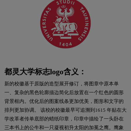
都灵大学标志logo含义：
新的校徽基于原版的造型展开修订，将图章中原本单
一、复杂的黑色轮廓描边简化后放置在一个红色的圆形
背景框内。优化后的图案线条更加优美，图形和文字的
排列更加协调。 该校的校徽最早可追溯到1615 年贴在大
学改革者传单底部的蜡纸印章，印章中描绘了一头卧在
三本书上的公牛和一只凝视初升太阳的加冕之鹰。鹰象