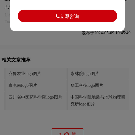
志设计及本链接!
如有内容侵犯您的合法权益，请及时与我们联系
立即咨询
Email:75696531@qq.com，我们将第一时间安排删除。
发布于2024-05-09 10:45:49
相关文章推荐
齐鲁农业logo图片
永林院logo图片
泰克南logo图片
华工科技logo图片
四川省中医药科学院logo图片
中国科学院地质与地球物理研
究所logo图片
0
赞