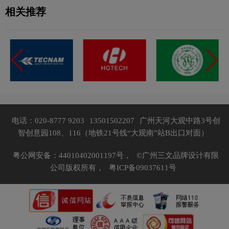
相关推荐
电话：020-8777 9203
13501502207
广州天河大观中路3号创
智创意园108、116（地铁21号线“大观南”站B出口对面）
粤公网安备：44010402001197号，
©广州三文品牌设计有限
公司版权所有，
粤ICP备09037611号