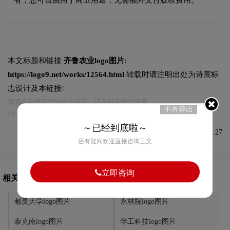
本文标题和链接
齐鲁农业logo图片:
https://logo9.net/works/12564.html
转载时请注明出处为诗宸标
志设计及本链接!
如有内容侵犯您的合法权益，请及时与我们联系
不再弹出
Email:75696531@qq.com，我们将第一时间安排删除。
～已经到底啦～
发布于2024-05-09 10:54:27
还有疑问欢迎直接咨询三文
立即咨询
相关文章推荐
都灵大学logo图片
永林院logo图片
泰克南logo图片
华工科技logo图片