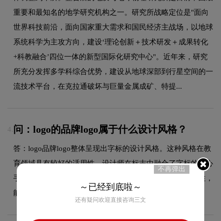
重要和最知名的地学研究机构之一。研究所战略定位是"面向
世界科技前沿，面向国家重大需求和国民经济主战场，以地球
系统科学为主攻方向，建设‘理论创新＋技术研发＋成果转化
+科教融合’四位一体的新型国际化研究中心"。近年来，研究
所充分发挥多学科综合优势，建设从地球深部到行星空间的一
流技术平台，在克拉通破坏与巨量金属成矿、特提...
问：logo的品牌logo属于什么设计风格？
4.
答：logo品牌logo整体呈现出字标的设计风格。这种风格在教
育领域具有较好的适用性，设计师在标志中融合了字标的核心
不再弹出
手法，既符合行业的一般审美特征，又突出品牌的独特个性，
～已经到底啦～
能够在众多竞品中脱颖而出，给消费者留下深刻印象。
还有疑问欢迎直接咨询三文