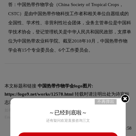
答：中国热带作物学会（China Society of Tropical Crops，
CSTC）是由中国热带作物科技工作者和相关单位自愿组成的
全国性、学术性、非营利性社会团体，业务主管单位是中国科
学技术协会，登记管理机关是中华人民共和国民政部，支撑单
位为中国热带农业科学院。截至2018年10月，中国热带作物
学会有15个专业委员会、6个工作委员会。
本文标题和链接
中国热带作物学会logo图片:
https://logo9.net/works/12578.html
转载时请注明出处为诗宸标
不再弹出
志设计及本链接!
如有内容侵犯您的合法权益，请及时与我们联系
～已经到底啦～
Email:75696531@qq.com，我们将第一时间安排删除。
还有疑问欢迎直接咨询三文
发布于2024-05-12 09:58:58