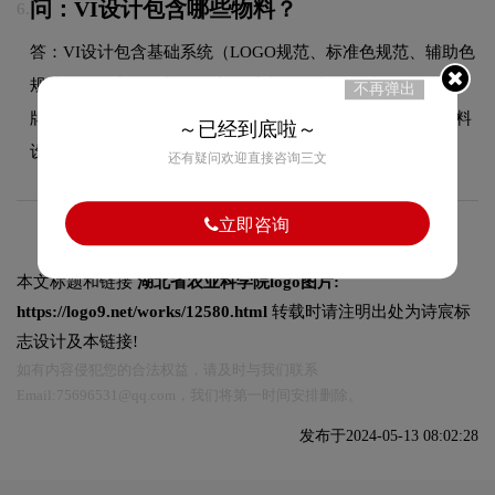
问：VI设计包含哪些物料？
6.
答：VI设计包含基础系统（LOGO规范、标准色规范、辅助色
规范、标准字体规范）和应用系统（名片、信封、信纸、工
不再弹出
牌、纸杯、手提袋、PPT模板、员工胸牌等全套企业视觉物料
～已经到底啦～
设计）。
还有疑问欢迎直接咨询三文
立即咨询
本文标题和链接
湖北省农业科学院logo图片:
https://logo9.net/works/12580.html
转载时请注明出处为诗宸标
志设计及本链接!
如有内容侵犯您的合法权益，请及时与我们联系
Email:75696531@qq.com，我们将第一时间安排删除。
发布于2024-05-13 08:02:28