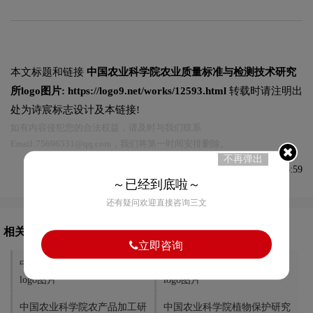
本文标题和链接
中国农业科学院农业质量标准与检测技术研究
所logo图片:
https://logo9.net/works/12593.html
转载时请注明出
处为诗宸标志设计及本链接!
如有内容侵犯您的合法权益，请及时与我们联系
Email:75696531@qq.com，我们将第一时间安排删除。
不再弹出
发布于2024-05-15 09:48:59
～已经到底啦～
还有疑问欢迎直接咨询三文
相关文章推荐
立即咨询
中国农业科学院棉花研究所
中国农业机械化科学研究院
logo图片
logo图片
中国农业科学院农产品加工研
中国农业科学院植物保护研究