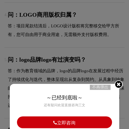
问：LOGO商用版权归属？
4.
答：项目尾款结清后，LOGO设计版权将完整移交给甲方所
有，您可自由用于商业用途，无需额外支付版权费用。
问：logo品牌logo有过演变吗？
5.
答：作为教育领域的品牌，logo的品牌logo在发展过程中经历
了持续优化与迭代，整体呈现出从复杂到简约、从具象到抽象
不再弹出
的现代化演变趋势。每一次更新都紧跟时代审美潮流，同时保
持品牌核心识别元素的延续性，使品牌视觉形象始终与时俱
～已经到底啦～
进，历久弥新。
还有疑问欢迎直接咨询三文
立即咨询