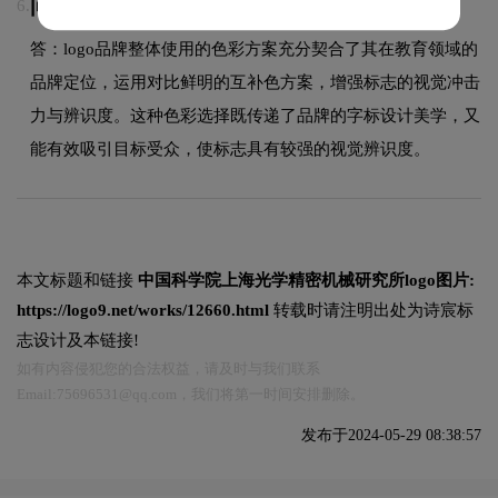
问：logologo采用什么颜色搭配？
6.
答：logo品牌整体使用的色彩方案充分契合了其在教育领域的
品牌定位，运用对比鲜明的互补色方案，增强标志的视觉冲击
力与辨识度。这种色彩选择既传递了品牌的字标设计美学，又
能有效吸引目标受众，使标志具有较强的视觉辨识度。
本文标题和链接
中国科学院上海光学精密机械研究所logo图片:
https://logo9.net/works/12660.html
转载时请注明出处为诗宸标
志设计及本链接!
如有内容侵犯您的合法权益，请及时与我们联系
Email:75696531@qq.com，我们将第一时间安排删除。
发布于2024-05-29 08:38:57