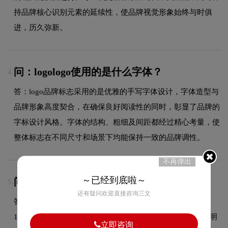
持品牌核心识别元素的延续性，使品牌视觉形象始终与时俱
进，历久弥新。
问：logologo使用的是什么字体？
4.
答：logo品牌标志采用的是优雅的手写字体设计，字体造型与
品牌形象高度契合，在确保良好阅读性的同时，彰显了品牌的
字标设计风格。字体的结构、粗细及间距都经过精心考量，使
整体标志在不同尺寸和场景下均能保持一致的品牌调性。
不再弹出
～已经到底啦～
问：logologo的设计含义是什么？
5.
还有疑问欢迎直接咨询三文
答：中国科学院地球化学研究所(以下简称"地化所")成立于
1966年2月，由中国科学院地质研究所地球化学研究室、昆明
立即咨询