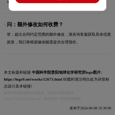
地质工作站和中国科学院贵阳化学所等单位合并组成。
问：额外修改如何收费？
6.
答：超出合同约定范围的额外修改，请咨询客服获取具体优惠
政策，我们将根据修改幅度提供合理报价。
本文标题和链接
中国科学院贵阳地球化学研究所logo图片:
https://logo9.net/works/12673.html
转载时请注明出处为诗宸标
志设计及本链接!
如有内容侵犯您的合法权益，请及时与我们联系
Email:75696531@qq.com，我们将第一时间安排删除。
发布于2024-06-08 10:30:00