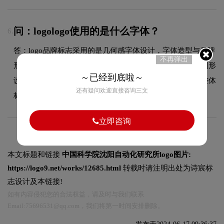
问：logologo使用的是什么字体？
6.
答：logo品牌标志采用的是几何感字体设计，字体造型与品牌
不再弹出
形象高度契合，在确保良好阅读性的同时，彰显了品牌的图形
～已经到底啦～
设计风格。字体的结构、粗细及间距都经过精心考量，使整体
还有疑问欢迎直接咨询三文
标志在不同尺寸和场景下均能保持一致的品牌调性。
立即咨询
本文标题和链接
中国科学院沈阳自动化研究所logo图片:
https://logo9.net/works/12685.html
转载时请注明出处为诗宸标
志设计及本链接!
如有内容侵犯您的合法权益，请及时与我们联系
Email:75696531@qq.com，我们将第一时间安排删除。