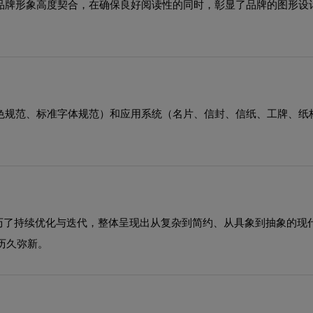
与品牌形象高度契合，在确保良好阅读性的同时，彰显了品牌的图形
助色规范、标准字体规范）和应用系统（名片、信封、信纸、工牌、纸
程中经历了持续优化与迭代，整体呈现出从复杂到简约、从具象到抽象的
历久弥新。