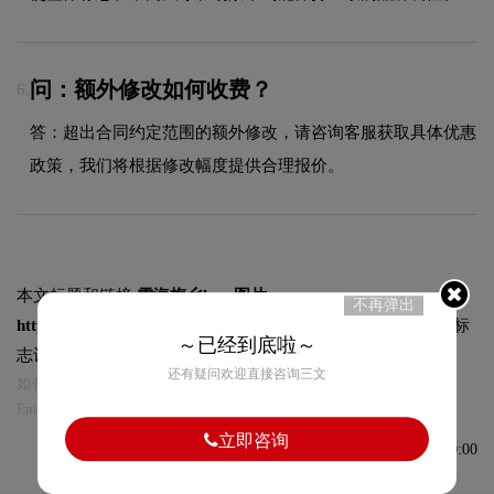
问：额外修改如何收费？
6.
答：超出合同约定范围的额外修改，请咨询客服获取具体优惠
政策，我们将根据修改幅度提供合理报价。
本文标题和链接
雪海梅乡logo图片:
不再弹出
https://logo9.net/works/12739.html
转载时请注明出处为诗宸标
～已经到底啦～
志设计及本链接!
还有疑问欢迎直接咨询三文
如有内容侵犯您的合法权益，请及时与我们联系
Email:75696531@qq.com，我们将第一时间安排删除。
立即咨询
发布于2024-07-04 10:30:00