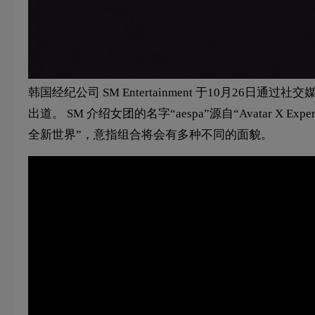
韩国经纪公司 SM Entertainment 于10月26日通过
出道。 SM 介绍女团的名字“aespa”源自“Avatar X E
全新世界”，意指组合将会有多种不同的面貌。