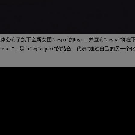
社交媒体公布了旗下全新女团“aespa”的logo，并宣布“aespa”将
xperience”，是“æ”与“aspect”的结合，代表“通过自己的另一