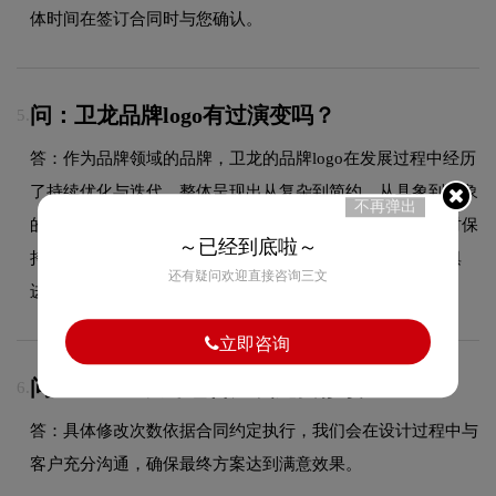
体时间在签订合同时与您确认。
问：卫龙品牌logo有过演变吗？
5.
答：作为品牌领域的品牌，卫龙的品牌logo在发展过程中经历
了持续优化与迭代，整体呈现出从复杂到简约、从具象到抽象
不再弹出
的现代化演变趋势。每一次更新都紧跟时代审美潮流，同时保
～已经到底啦～
持品牌核心识别元素的延续性，使品牌视觉形象始终与时俱
还有疑问欢迎直接咨询三文
进，历久弥新。
立即咨询
问：LOGO设计包含几次免费修改？
6.
答：具体修改次数依据合同约定执行，我们会在设计过程中与
客户充分沟通，确保最终方案达到满意效果。