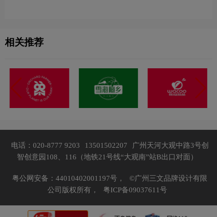
相关推荐
电话：020-8777 9203
13501502207
广州天河大观中路3号创
智创意园108、116（地铁21号线“大观南”站B出口对面）
粤公网安备：44010402001197号，
©广州三文品牌设计有限
公司版权所有，
粤ICP备09037611号