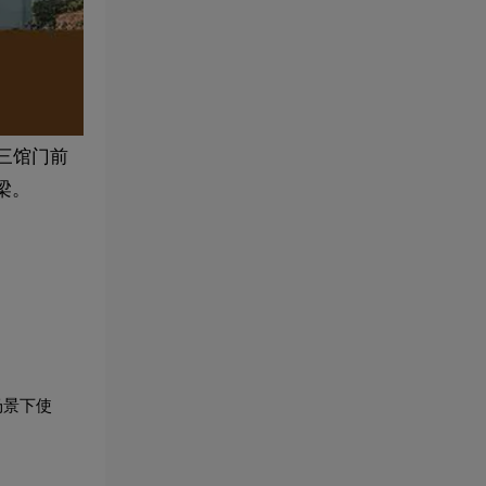
三馆门前
梁。
场景下使