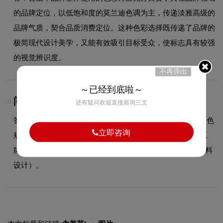
的品牌定位，以低饱和度的莫兰迪色调为主，传递淡雅高级的
品牌气质，契合品质消费定位。这种色彩选择既传递了品牌的
极简现代设计美学，又能有效吸引目标受众，使标志具有较强
的视觉辨识度。
不再弹出
～已经到底啦～
问：VI设计包含哪些物料？
6.
还有疑问欢迎直接咨询三文
答：VI设计包含基础系统（LOGO规范、标准色规范、辅助色
立即咨询
规范、标准字体规范）和应用系统（名片、信封、信纸、工
牌、纸杯、手提袋、PPT模板、员工胸牌等全套企业视觉物料
设计）。