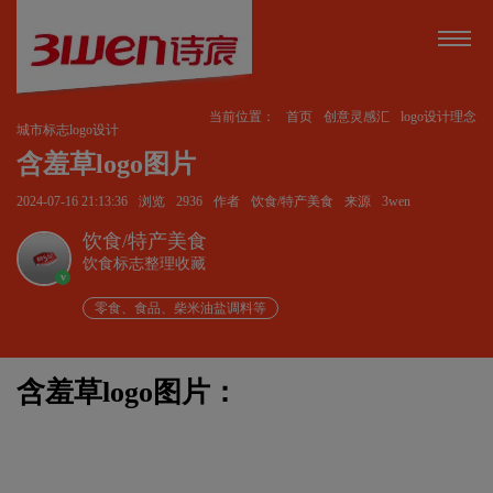
当前位置：
首页
创意灵感汇
logo设计理念
城市标志logo设计
含羞草logo图片
2024-07-16 21:13:36
浏览
2936
作者
饮食/特产美食
来源
3wen
饮食/特产美食
饮食标志整理收藏
v
零食、食品、柴米油盐调料等
含羞草logo图片：