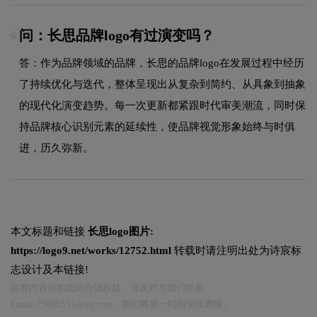
问：长思品牌logo有过演变吗？
6.
答：作为品牌领域的品牌，长思的品牌logo在发展过程中经历
了持续优化与迭代，整体呈现出从复杂到简约、从具象到抽象
的现代化演变趋势。每一次更新都紧跟时代审美潮流，同时保
持品牌核心识别元素的延续性，使品牌视觉形象始终与时俱
进，历久弥新。
本文标题和链接
长思logo图片:
https://logo9.net/works/12752.html
转载时请注明出处为诗宸标
志设计及本链接!
如有内容侵犯您的合法权益，请及时与我们联系
Email:75696531@qq.com，我们将第一时间安排删除。