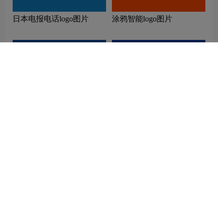
日本电报电话logo图片
涂鸦智能logo图片
首钢集团logo图片
北京君正logo图片
相关推荐