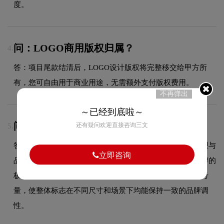
度。
问：LOGO商用版权归属？
4.
答：项目尾款结清后，LOGO设计版权将完整移交给甲方所
有，您可自由用于商业用途，无需额外支付版权费用。
不再弹出
～已经到底啦～
问：长思logo使用的是什么字体？
还有疑问欢迎直接咨询三文
5.
答：长思品牌标志采用的是现代无衬线字体设计，字体造型与
立即咨询
品牌形象高度契合，在确保良好阅读性的同时，彰显了品牌的
极简现代设计风格。字体的结构、粗细及间距都经过精心考
量，使整体标志在不同尺寸和场景下均能保持一致的品牌调
性。