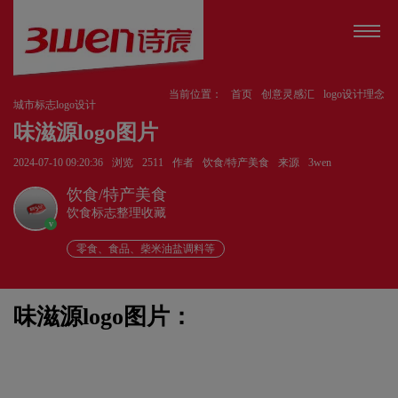
当前位置：
首页
创意灵感汇
logo设计理念
城市标志logo设计
味滋源logo图片
2024-07-10 09:20:36
浏览
2511
作者
饮食/特产美食
来源
3wen
饮食/特产美食
饮食标志整理收藏
v
零食、食品、柴米油盐调料等
味滋源logo图片：