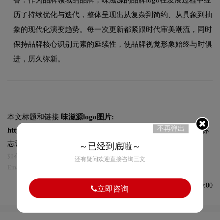
历了持续优化与迭代，整体呈现出从复杂到简约、从具象到抽
象的现代化演变趋势。每一次更新都紧跟时代审美潮流，同时
保持品牌核心识别元素的延续性，使品牌视觉形象始终与时俱
进，历久弥新。
本文标题和链接
味滋源logo图片:
不再弹出
https://logo9.net/works/12753.html
转载时请注明出处为诗宸标
志设计及本链接!
～已经到底啦～
如有内容侵犯您的合法权益，请及时与我们联系
还有疑问欢迎直接咨询三文
Email:75696531@qq.com，我们将第一时间安排删除。
发布于2024-07-08 10:30:00
立即咨询