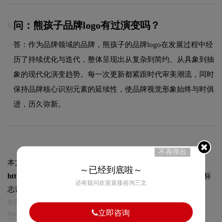
问：熊孩子品牌logo有过演变吗？
6.
答：作为品牌领域的品牌，熊孩子的品牌logo在发展过程中经
历了持续优化与迭代，整体呈现出从复杂到简约、从具象到抽
象的现代化演变趋势。每一次更新都紧跟时代审美潮流，同时
保持品牌核心识别元素的延续性，使品牌视觉形象始终与时俱
进，历久弥新。
不再弹出
本文标题和链接
熊孩子logo图片:
～已经到底啦～
https://logo9.net/works/12755.html
转载时请注明出处为诗宸标
还有疑问欢迎直接咨询三文
志设计及本链接!
如有内容侵犯您的合法权益，请及时与我们联系
立即咨询
Email:75696531@qq.com，我们将第一时间安排删除。