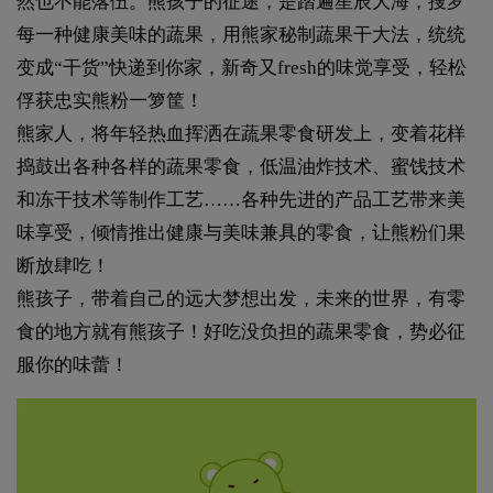
然也不能落伍。熊孩子的征途，是踏遍星辰大海，搜罗
每一种健康美味的蔬果，用熊家秘制蔬果干大法，统统
变成“干货”快递到你家，新奇又fresh的味觉享受，轻松
俘获忠实熊粉一箩筐！
熊家人，将年轻热血挥洒在蔬果零食研发上，变着花样
捣鼓出各种各样的蔬果零食，低温油炸技术、蜜饯技术
和冻干技术等制作工艺……各种先进的产品工艺带来美
味享受，倾情推出健康与美味兼具的零食，让熊粉们果
断放肆吃！
熊孩子，带着自己的远大梦想出发，未来的世界，有零
食的地方就有熊孩子！好吃没负担的蔬果零食，势必征
服你的味蕾！