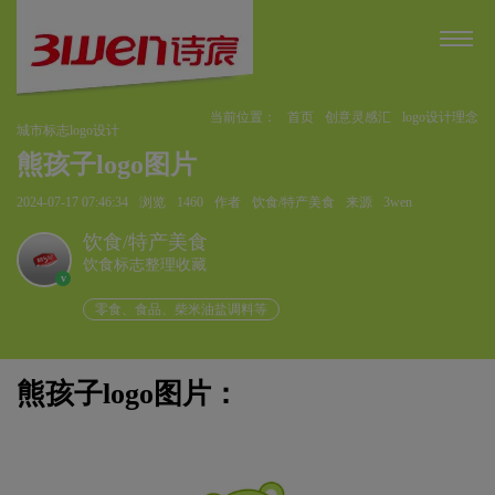
当前位置：
首页
创意灵感汇
logo设计理念
城市标志logo设计
熊孩子logo图片
2024-07-17 07:46:34
浏览
1460
作者
饮食/特产美食
来源
3wen
饮食/特产美食
饮食标志整理收藏
v
零食、食品、柴米油盐调料等
熊孩子logo图片：