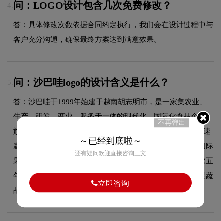
问：LOGO设计包含几次免费修改？
4.
答：具体修改次数依据合同约定执行，我们会在设计过程中与
客户充分沟通，确保最终方案达到满意效果。
问：沙巴哇logo的设计含义是什么？
5.
答：沙巴哇于1999年始建于越南胡志明市，是一家集农业、
生产、研发、商业、服务于一体的现代化、国际化食品企业。
不再弹出
旗下"沙巴哇SABAVA"品牌已在全球范围注册，创立以来迅速
～已经到底啦～
赢得市场的高度认可，蜚声海内外。沙巴哇品牌始终领跑国际
还有疑问欢迎直接咨询三文
果蔬干品类，连续五年荣登中国十大进口食品品牌榜，连续五
年在中国双十一位居进口食品果干排行榜第一名，是国际果蔬
立即咨询
品类的重要资产。