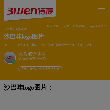
当前位置：
首页
创意灵感汇
logo设计理念
城市标志logo设计
沙巴哇logo图片
2024-07-13 08:33:06
浏览
1394
作者
饮食/特产美食
来源
3wen
饮食/特产美食
饮食标志整理收藏
v
零食、食品、柴米油盐调料等
沙巴哇logo图片：