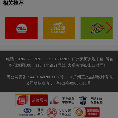
相关推荐
电话：020-8777 9203
13501502207
广州天河大观中路3号创
智创意园108、116（地铁21号线“大观南”站B出口对面）
粤公网安备：44010402001197号，
©广州三文品牌设计有限
公司版权所有，
粤ICP备09037611号