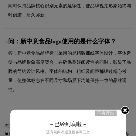
同时保持品牌核心识别元素的延续性，使品牌视觉形象始终与
时俱进，历久弥新。
问：新中意食品logo使用的是什么字体？
6.
答：新中意食品品牌标志采用的是精致细线字体设计，字体造
型与品牌形象高度契合，在确保良好阅读性的同时，彰显了品
牌的简约设计风格。字体的结构、粗细及间距都经过精心考
量，使整体标志在不同尺寸和场景下均能保持一致的品牌调
性。
不再弹出
～已经到底啦～
本文标题和链接
新中意食品logo图片:
还有疑问欢迎直接咨询三文
https://logo9.net/works/12758.html
转载时请注明出处为诗宸标