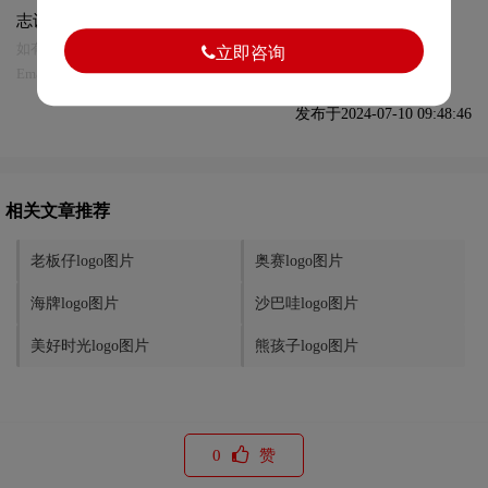
志设计及本链接!
如有内容侵犯您的合法权益，请及时与我们联系
立即咨询
Email:75696531@qq.com，我们将第一时间安排删除。
发布于2024-07-10 09:48:46
相关文章推荐
老板仔logo图片
奥赛logo图片
海牌logo图片
沙巴哇logo图片
美好时光logo图片
熊孩子logo图片
0
赞