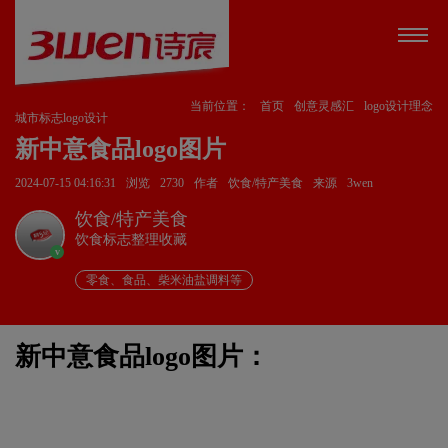
当前位置：
首页
创意灵感汇
logo设计理念
城市标志logo设计
新中意食品logo图片
2024-07-15 04:16:31
浏览
2730
作者
饮食/特产美食
来源
3wen
饮食/特产美食
饮食标志整理收藏
v
零食、食品、柴米油盐调料等
新中意食品logo图片：