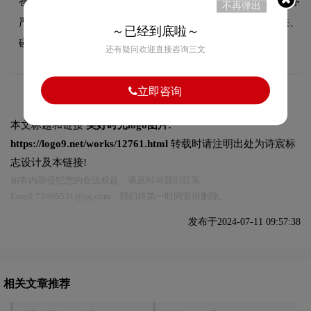
答：美好时光海苔选用天然优质的海产紫菜，经三十余道工序
不再弹出
严格筛选、精心制作而成，富含蛋白质、膳食纤维和钙、铁、
～已经到底啦～
磷等矿物质，是高蛋白、低脂肪、低热量的健康食品。
还有疑问欢迎直接咨询三文
立即咨询
本文标题和链接
美好时光logo图片:
https://logo9.net/works/12761.html
转载时请注明出处为诗宸标
志设计及本链接!
如有内容侵犯您的合法权益，请及时与我们联系
Email:75696531@qq.com，我们将第一时间安排删除。
发布于2024-07-11 09:57:38
相关文章推荐